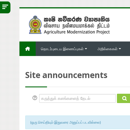
பிரதான உள்ளடக்கத்திற்கு செல்
தொடர்புடைய இணைப்புகள்
அறிக்கைகள்
Site announcements
கருத்துக் களங்களைத் தேடல்
கர
(ஒரு செய்தியும் இதுவரை அனுப்பப் படவில்லை)