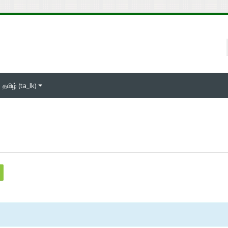
தமிழ் ‎(ta_lk)‎
ுத்துக் களங்களைத் தேடல்