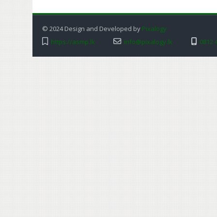
© 2024 Design and Developed by
Pixalogy
https://asmp.lk
info@pixalogy.lk
0812 