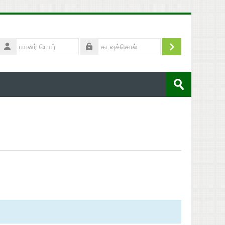
பயனர்
பெயர்
புகுபதிகை
கடவுச்சொல்
பாடநெறிகளைத்
தேடு
சமர்ப்பி